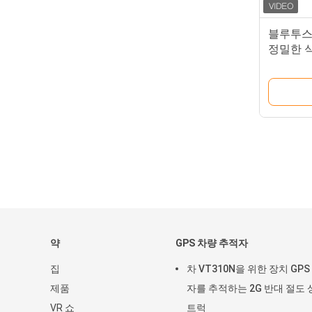
블루투스 
정밀한 식
추적기
약
GPS 차량 추적자
집
차 VT310N을 위한 장치 GPS
제품
자를 추적하는 2G 반대 절도 
VR 쇼
트럭