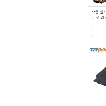
작동 센서
닐 수 있