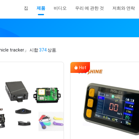
집
제품
비디오
우리 에 관한 것
저희와 연락
icle tracker」
시합
374
상품.
Hot