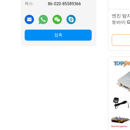
팩스:
86-020-85589366
엔진 탐지
토바이 G
접촉