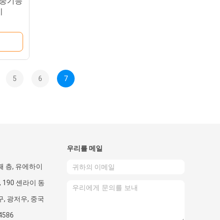
다중기능
기
5
6
7
우리를 메일
번째 층, 유에하이
 190 셴라이 동
구, 광저우, 중국
4586