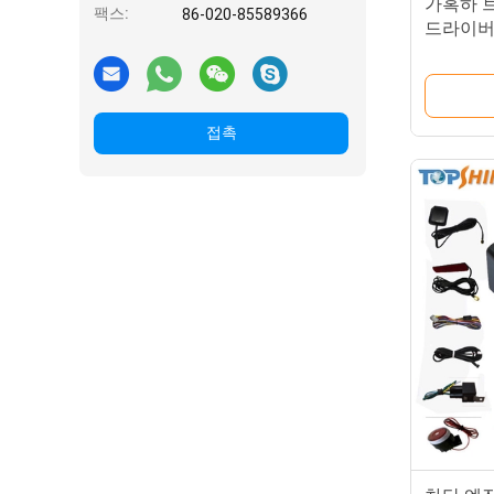
가혹하 브
팩스:
86-020-85589366
드라이버
GPS 
접촉