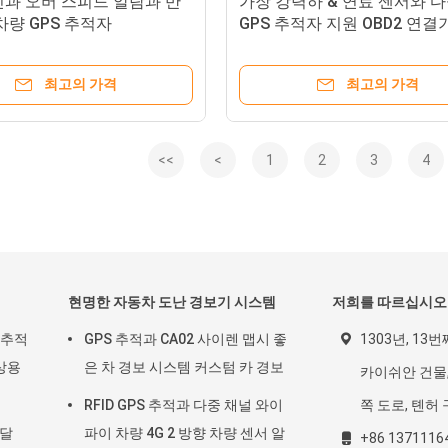
진과 오버 스피드 알람과 반
가장 강력하 & 연료 센서와 
차량 GPS 추적자
GPS 추적자 지원 OBD2 연결
최고의 가격
최고의 가격
<<
<
1
2
3
4
현명한 자동차 도난 경보기 시스템
저희를 따르십시오
 추적
GPS 추적과 CA02 사이렌 맵시 좋
1303년, 13
상용
은 차 경보 시스템 커스텀 카 경보
카이쉬안 건물,
RFID GPS 추적과 다중 채널 와이
쪽 도로, 톈허 
한달
파이 차량 4G 2 방향 차량 센서 알
+86 1371116