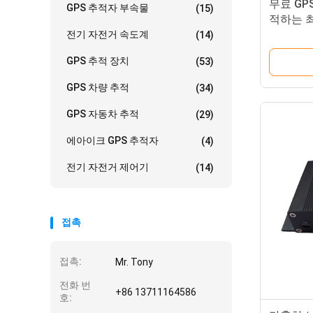
무료 GP
GPS 추적자 부속물
(15)
적하는 최
량 GPS
전기 자전거 속도계
(14)
GPS 추적 장치
(53)
GPS 차량 추적
(34)
GPS 자동차 추적
(29)
에아이크 GPS 추적자
(4)
전기 자전거 제어기
(14)
접촉
접촉:
Mr. Tony
전화 번
+86 13711164586
호: