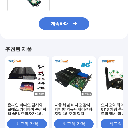
계속하다
추천된 제품
온라인 비디오 감시와
다중 채널 비디오 감시
오디오와 와이파
로에스 와이파이 분쟁지
쌍방향 커뮤니케이션과
GPS 차량 추적
역 GPS 추적자가 4G명
지적 4G 추적 장치
트럭 택시 광 2 
행동을 운전합니다
자 추적자 4g명
최고의 가격
최고의 가격
최고의 