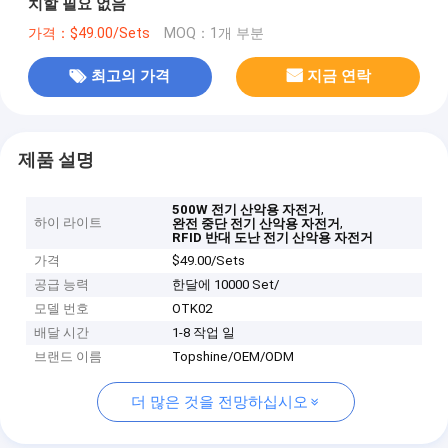
치할 필요 없음
가격：$49.00/Sets
MOQ：1개 부분
최고의 가격
지금 연락
제품 설명
,
500W 전기 산악용 자전거
하이 라이트
,
완전 중단 전기 산악용 자전거
RFID 반대 도난 전기 산악용 자전거
가격
$49.00/Sets
공급 능력
한달에 10000 Set/
모델 번호
OTK02
배달 시간
1-8 작업 일
브랜드 이름
Topshine/OEM/ODM
더 많은 것을 전망하십시오