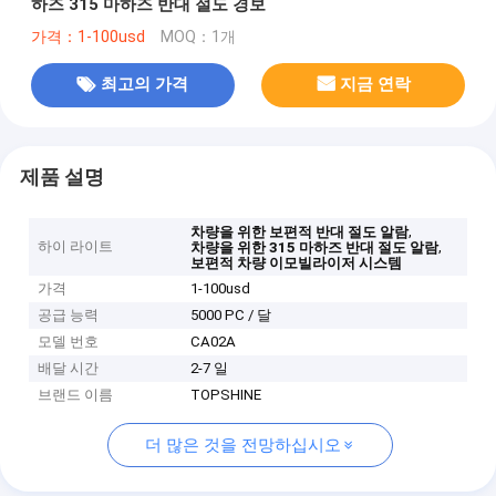
하즈 315 마하즈 반대 절도 경보
가격：1-100usd
MOQ：1개
최고의 가격
지금 연락
제품 설명
,
차량을 위한 보편적 반대 절도 알람
하이 라이트
,
차량을 위한 315 마하즈 반대 절도 알람
보편적 차량 이모빌라이저 시스템
가격
1-100usd
공급 능력
5000 PC / 달
모델 번호
CA02A
배달 시간
2-7 일
브랜드 이름
TOPSHINE
더 많은 것을 전망하십시오