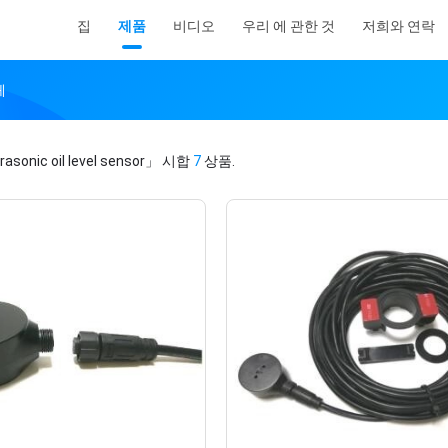
집
제품
비디오
우리 에 관한 것
저희와 연락
체
rasonic oil level sensor」
시합
7
상품.