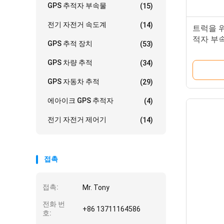
GPS 추적자 부속물
(15)
전기 자전거 속도계
(14)
트럭을 위한
적자 부
GPS 추적 장치
(53)
GPS 차량 추적
(34)
GPS 자동차 추적
(29)
에아이크 GPS 추적자
(4)
전기 자전거 제어기
(14)
접촉
접촉:
Mr. Tony
전화 번
+86 13711164586
호: