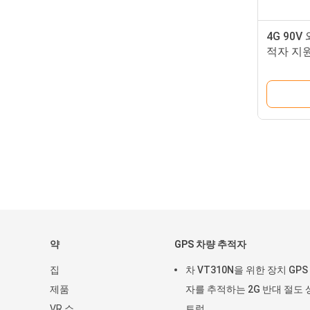
4G 90
적자 지원
ACC는
약
GPS 차량 추적자
집
차 VT310N을 위한 장치 GPS
제품
자를 추적하는 2G 반대 절도 
VR 쇼
트럭