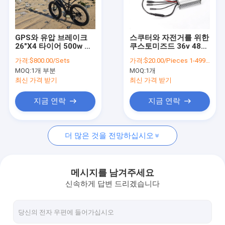
우리 에 관한 것
공장 투어
GPS와 유압 브레이크
스쿠터와 자전거를 위한
26"X4 타이어 500w 광
쿠스토미즈드 36v 48v
품질 관리
폭 타이어 전기 자전거
에아이크 모터 Kt 전기
가격:
$800.00/Sets
가격:
$20.00/Pieces 1-499 Pieces
에아이크가 LCD를 위치
이 자전거 제어기
MOQ:
1개 부분
MOQ:
1개
시킵니다
저희와 연락
최신 가격 받기
최신 가격 받기
뉴스
지금 연락
지금 연락
인용 을 요청 하십시오
더 많은 것을 전망하십시오
GPS 차량 추적자
메시지를 남겨주세요
신속하게 답변 드리겠습니다
현명한 자동차 도난 경보기 시스템
오토바이 GPS 추적자