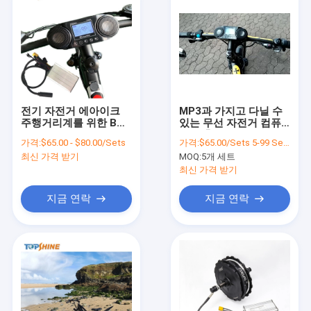
전기 자전거 에아이크
MP3과 가지고 다닐 수
주행거리계를 위한 BT
있는 무선 자전거 컴퓨
MP3 플레이어 디지털
터 재충전이 가능한 전
가격:
$65.00 - $80.00/Sets
가격:
$65.00/Sets 5-99 Sets
속도계
기적 자전거 속도계
최신 가격 받기
MOQ:
5개 세트
최신 가격 받기
지금 연락
지금 연락
집
제품
비디오