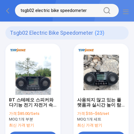
Tsgb02 Electric Bike Speedometer
(23)
BT 스테레오 스피커와
사용되지 않고 있는 플
다기능 전기 자전거 속
랫폼과 실시간 높이 탐
도계 에아이크 LCD 스
지 전기 자전거 속도계
가격:
$85.00/Sets
가격:
$55~$65/set
크린 TSGB02
컴퓨터
MOQ:
1개 부분
MOQ:
1개 세트
최신 가격 받기
최신 가격 받기