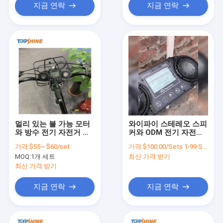
지금 연락
지금 연락
멀리 있는 불 가능 모터
와이파이 스테레오 스피
와 방수 전기 자전거 속
커와 ODM 전기 자전거
도계 컴퓨터
속도계 자전거 컴퓨터
가격:
$55~ $60/set
가격:
$100.00/Sets 1-99 Sets
부속
MOQ:
1개 세트
최신 가격 받기
최신 가격 받기
지금 연락
지금 연락