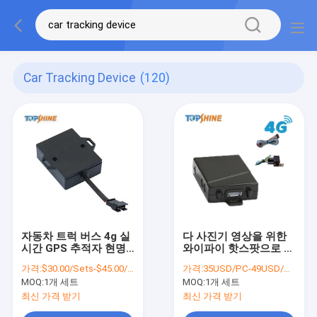
Car Tracking Device
(120)
자동차 트럭 버스 4g 실
다 사진기 영상을 위한
시간 GPS 추적자 현명
와이파이 핫스팟으로 추
한 GPS 추적자 알람은
적하는 4G Cat1 차량
가격:
$30.00/Sets-$45.00/Sets
가격:
35USD/PC-49USD/PC
사고를 회피합니다
GPS
MOQ:
1개 세트
MOQ:
1개 세트
최신 가격 받기
최신 가격 받기