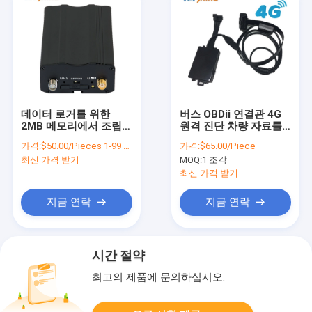
데이터 로거를 위한
버스 OBDii 연결관 4G
2MB 메모리에서 조립된
원격 진단 차량 자료를
것을 가진 OEM ODM 트
가진 내부 GPS 추적자
가격:
$50.00/Pieces 1-99 Pieces
가격:
$65.00/Piece
럭 GPS 추적자
는 할 수 있습니다
최신 가격 받기
MOQ:
1 조각
최신 가격 받기
지금 연락
지금 연락
시간 절약
최고의 제품에 문의하십시오.