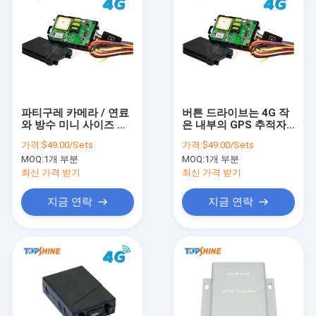
파티구레 카메라 / 연료
버튼 드라이브는 4G 작
와 방수 미니 사이즈 차
은 내부의 GPS 추적자
량 / 오토바이 내부 GPS
를 연료 소비와 동일시
가격:
$49.00/Sets
가격:
$49.00/Sets
추적자 4G명
합니다
MOQ:
1개 부분
MOQ:
1개 부분
최신 가격 받기
최신 가격 받기
지금 연락
지금 연락
집
제품
비디오