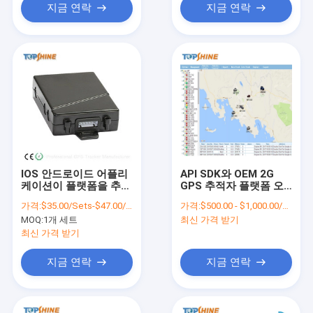
지금 연락
지금 연락
IOS 안드로이드 어플리
API SDK와 OEM 2G
케이션이 플랫폼을 추적
GPS 추적자 플랫폼 오
하면서 4G 반대 도난 오
픈 소스
가격:
$35.00/Sets-$47.00/Sets
가격:
$500.00 - $1,000.00/Pieces
토바이 GPS 추적자를
MOQ:
1개 세트
최신 가격 받기
방수 처리하세요
최신 가격 받기
지금 연락
지금 연락