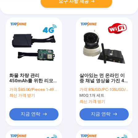
요구 사항 제공
화물 차량 관리
살아있는 먼 온라인 이
450mAh를 위한 리모콘
중 채널 영상을 가진 4G
실시간 Obd2 GPS 추적
차량 GPS 추적자
가격:
$85.00/Pieces 1-49 Pieces
가격:
85USD/PC-105USD/PC
자 4G명
최신 가격 받기
MOQ:
1개 세트
최신 가격 받기
지금 연락
지금 연락