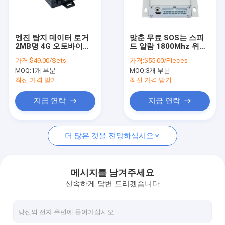
우리 에 관한 것
공장 투어
엔진 탐지 데이터 로거
맞춘 무료 SOS는 스피
2MB명 4G 오토바이
드 알람 1800Mhz 위에
품질 관리
GPS 추적자
서 GPS 차량 추적자에
가격:
$49.00/Sets
가격:
$55.00/Pieces
엔진을 설치합니다
MOQ:
1개 부분
MOQ:
3개 부분
저희와 연락
최신 가격 받기
최신 가격 받기
뉴스
지금 연락
지금 연락
인용 을 요청 하십시오
더 많은 것을 전망하십시오
GPS 차량 추적자
메시지를 남겨주세요
신속하게 답변 드리겠습니다
현명한 자동차 도난 경보기 시스템
오토바이 GPS 추적자